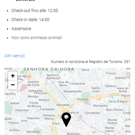
Check-out fino alle: 12:00
Check-in dalle: 14:00
Ascensore
Non sono ammessi animali
Servizio di accoglienza
Altri servizi
Numero di iscrizione al Registro del Turismo: 331
reception 24 ore su 24
deposito bagagli
+
−
Pasto e bevanda
Ristorante à la carte
Bar
Parcheggio