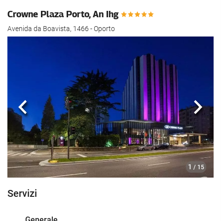
Crowne Plaza Porto, An Ihg
Avenida da Boavista, 1466 - Oporto
Anteriore
Segu
1
/ 15
Servizi
Generale