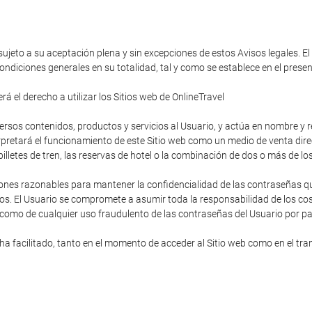
 sujeto a su aceptación plena y sin excepciones de estos Avisos legales. El
ondiciones generales en su totalidad, tal y como se establece en el pres
á el derecho a utilizar los Sitios web de OnlineTravel
diversos contenidos, productos y servicios al Usuario, y actúa en nombre y
rpretará el funcionamiento de este Sitio web como un medio de venta direc
s billetes de tren, las reservas de hotel o la combinación de dos o más de lo
ones razonables para mantener la confidencialidad de las contraseñas que
os. El Usuario se compromete a asumir toda la responsabilidad de los cost
 como de cualquier uso fraudulento de las contraseñas del Usuario por pa
 facilitado, tanto en el momento de acceder al Sitio web como en el trans