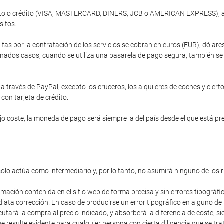
ébito o crédito (VISA, MASTERCARD, DINERS, JCB o AMERICAN EXPRESS), a 
sitos.
ifas por la contratación de los servicios se cobran en euros (EUR), dóla
nados casos, cuando se utiliza una pasarela de pago segura, también se of
 través de PayPal, excepto los cruceros, los alquileres de coches y cierto
 con tarjeta de crédito.
 coste, la moneda de pago será siempre la del país desde el que está prev
solo actúa como intermediario y, por lo tanto, no asumirá ninguno de los 
rmación contenida en el sitio web de forma precisa y sin errores tipográfi
diata corrección. En caso de producirse un error tipográfico en alguno de
cutará la compra al precio indicado, y absorberá la diferencia de coste,
 resulte evidente para cualquier persona con cierta diligencia que se trat