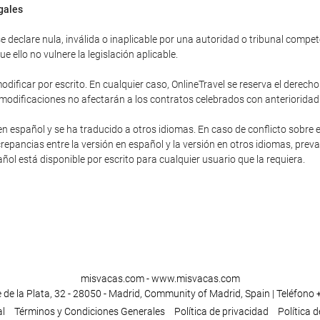
egales
 declare nula, inválida o inaplicable por una autoridad o tribunal competent
 ello no vulnere la legislación aplicable.
dificar por escrito. En cualquier caso, OnlineTravel se reserva el derecho
 modificaciones no afectarán a los contratos celebrados con anterioridad
en español y se ha traducido a otros idiomas. En caso de conflicto sobre e
repancias entre la versión en español y la versión en otros idiomas, preva
pañol está disponible por escrito para cualquier usuario que la requiera.
misvacas.com - www.misvacas.com
 de la Plata, 32 - 28050 - Madrid, Community of Madrid, Spain | Teléfono
al
Términos y Condiciones Generales
Política de privacidad
Política 