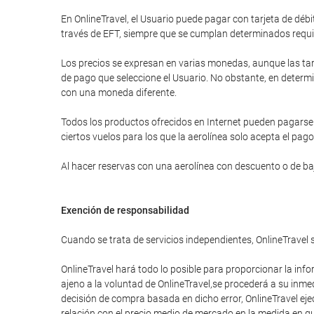
En OnlineTravel, el Usuario puede pagar con tarjeta de d
través de EFT, siempre que se cumplan determinados requi
Los precios se expresan en varias monedas, aunque las tar
de pago que seleccione el Usuario. No obstante, en determi
con una moneda diferente.
Todos los productos ofrecidos en Internet pueden pagarse a
ciertos vuelos para los que la aerolínea solo acepta el pago
Al hacer reservas con una aerolínea con descuento o de bajo
Exención de responsabilidad
Cuando se trata de servicios independientes, OnlineTravel 
OnlineTravel hará todo lo posible para proporcionar la info
ajeno a la voluntad de OnlineTravel,se procederá a su inme
decisión de compra basada en dicho error, OnlineTravel eje
relación con el precio medio de mercado en la medida en que